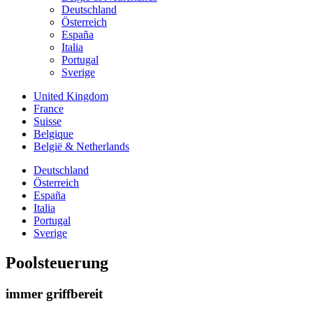
Deutschland
Österreich
España
Italia
Portugal
Sverige
United Kingdom
France
Suisse
Belgique
België & Netherlands
Deutschland
Österreich
España
Italia
Portugal
Sverige
Poolsteuerung
immer griffbereit