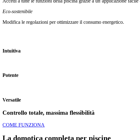
Accedi a tutte le funzioni della piscina grazie a un’applicazione facile 
Eco-sostenibile
Modifica le regolazioni per ottimizzare il consumo energetico.
Intuitiva
Potente
Versatile
Controllo totale, massima flessibilità
COME FUNZIONA
La domotica completa per piscine