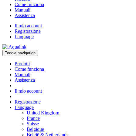
Come funziona
Manuali
Assistenza
Il mio account
Registrazione
Language
Toggle navigation
Prodotti
Come funziona
Manuali
Assistenza
Il mio account
Registrazione
Language
United Kingdom
France
Suisse
Belgique
België & Netherlands