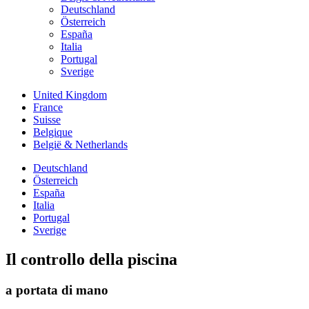
Deutschland
Österreich
España
Italia
Portugal
Sverige
United Kingdom
France
Suisse
Belgique
België & Netherlands
Deutschland
Österreich
España
Italia
Portugal
Sverige
Il controllo della piscina
a portata di mano