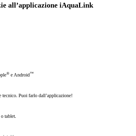
zie all’applicazione iAquaLink
®
™
pple
e Android
 tecnico. Puoi farlo dall’applicazione!
o tablet.