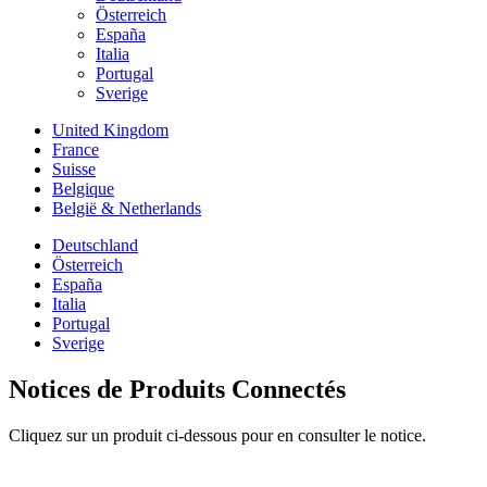
Österreich
España
Italia
Portugal
Sverige
United Kingdom
France
Suisse
Belgique
België & Netherlands
Deutschland
Österreich
España
Italia
Portugal
Sverige
Notices de Produits Connectés
Cliquez sur un produit ci-dessous pour en consulter le notice.