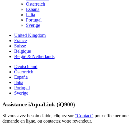
Österreich
España
Italia
Portugal
Sverige
United Kingdom
France
Suisse
Belgique
België & Netherlands
Deutschland
Österreich
España
Italia
Portugal
Sverige
Assistance iAquaLink (iQ900)
Si vous avez besoin d'aide, cliquez sur
"Contact"
pour effectuer une
demande en ligne, ou contactez votre revendeur.